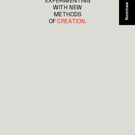
E
X
P
E
R
I
M
E
N
T
I
N
G
W
I
T
H
N
E
W
M
E
T
H
O
D
S
O
F
C
R
E
A
T
I
O
N
.